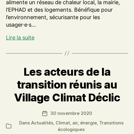
alimente un réseau de chaleur local, la mairie,
l’EPHAD et des logements. Bénéfique pour
l’environnement, sécurisante pour les
usager·e·s…
Visite
Lire la suite
de
la
chaufferie
bois
Les acteurs de la
de
transition réunis au
Plougastel-
Daoulas
Village Climat Déclic
30 novembre 2020
Date
de
Dans
Actualités
,
Climat, air, énergie
,
Transitions
Catégories
l’article
écologiques