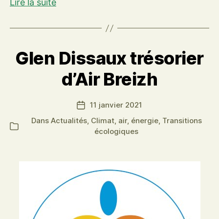
Débat
Lire la suite
d’orientations
budgétaires
2021
Glen Dissaux trésorier
d’Air Breizh
11 janvier 2021
Date
de
Dans
Actualités
,
Climat, air, énergie
,
Transitions
Catégories
l’article
écologiques