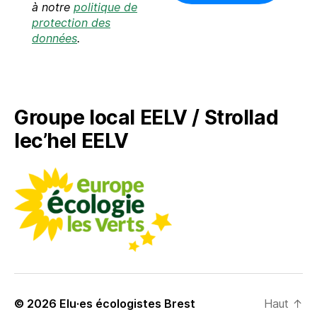
e
à notre
politique de
-
protection des
m
données
.
a
i
l
*
Groupe local EELV / Strollad
lec’hel EELV
© 2026
Elu·es écologistes Brest
Haut
↑