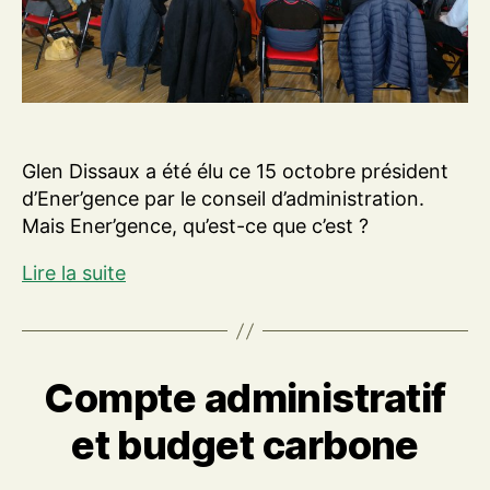
Glen Dissaux a été élu ce 15 octobre président
d’Ener’gence par le conseil d’administration.
Mais Ener’gence, qu’est-ce que c’est ?
Glen
Lire la suite
Dissaux
élu
président
d’Ener’gence
Compte administratif
et budget carbone