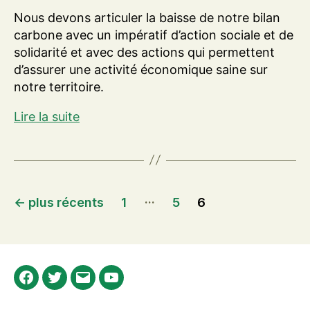
Nous devons articuler la baisse de notre bilan
carbone avec un impératif d’action sociale et de
solidarité et avec des actions qui permettent
d’assurer une activité économique saine sur
notre territoire.
Compte
Lire la suite
administratif
et
budget
carbone
Pagination
…
←
plus récents
1
5
6
des
publications
Facebook
Twitter
E-
Youtube
mail