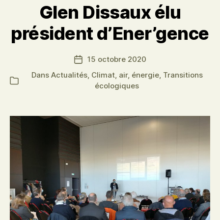
transition
Glen Dissaux élu
réunis
président d’Ener’gence
au
Village
Climat
15 octobre 2020
Date
Déclic
de
Dans
Actualités
,
Climat, air, énergie
,
Transitions
Catégories
l’article
écologiques