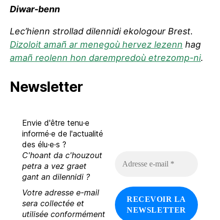
Diwar-benn
Lec’hienn strollad dilennidi ekologour Brest.
Dizoloit amañ ar menegoù hervez lezenn
hag
amañ reolenn hon darempredoù etrezomp-ni
.
Newsletter
Envie d'être tenu·e
informé·e de l'actualité
des élu·e·s ?
C'hoant da c'houzout
A
d
petra a vez graet
r
gant an dilennidi ?
e
Votre adresse e-mail
s
s
sera collectée et
e
utilisée conformément