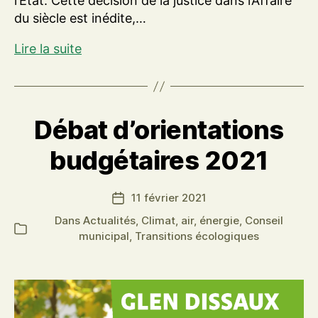
l’Etat. Cette décision de la justice dans l’Affaire
du siècle est inédite,…
L’Affaire
Lire la suite
du
Siècle
:
Glen
Débat d’orientations
Dissaux
budgétaires 2021
invité
sur
Tébéo
11 février 2021
Date
de
Dans
Actualités
,
Climat, air, énergie
,
Conseil
Catégories
l’article
municipal
,
Transitions écologiques