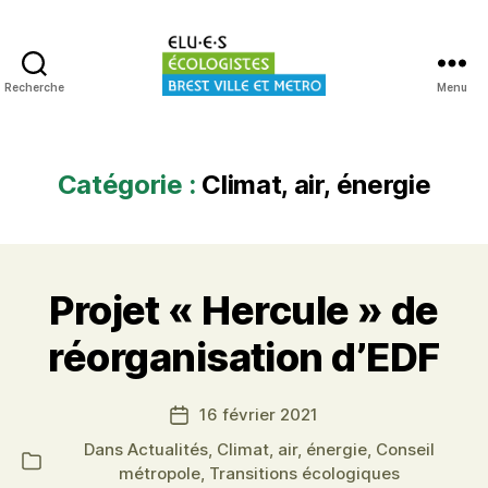
Recherche
Menu
Elu·es
écologistes
Brest
Catégorie :
Climat, air, énergie
Projet « Hercule » de
réorganisation d’EDF
16 février 2021
Date
de
Dans
Actualités
,
Climat, air, énergie
,
Conseil
Catégories
l’article
métropole
,
Transitions écologiques