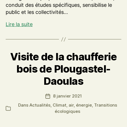
conduit des études spécifiques, sensibilise le
public et les collectivités…
Glen
Lire la suite
Dissaux
trésorier
d’Air
Breizh
Visite de la chaufferie
bois de Plougastel-
Daoulas
8 janvier 2021
Date
de
Dans
Actualités
,
Climat, air, énergie
,
Transitions
Catégories
l’article
écologiques