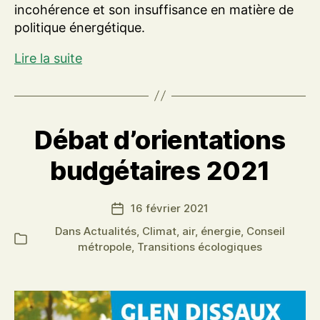
incohérence et son insuffisance en matière de
politique énergétique.
Projet
Lire la suite
« Hercule »
de
réorganisation
d’EDF
Débat d’orientations
budgétaires 2021
16 février 2021
Date
de
Dans
Actualités
,
Climat, air, énergie
,
Conseil
Catégories
l’article
métropole
,
Transitions écologiques