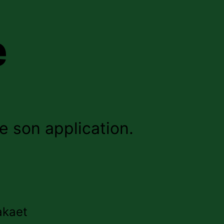
e
 son application.
akaet