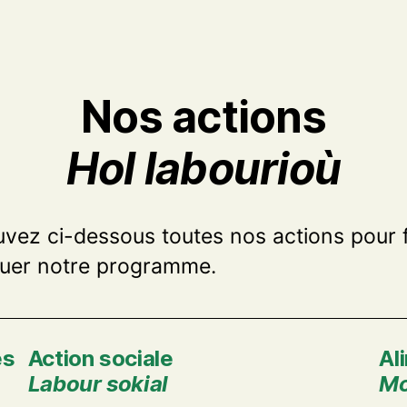
Nos actions
Hol labourioù
uvez ci-dessous toutes nos actions pour f
quer notre programme.
es
Action sociale
Al
Labour sokial
Mo