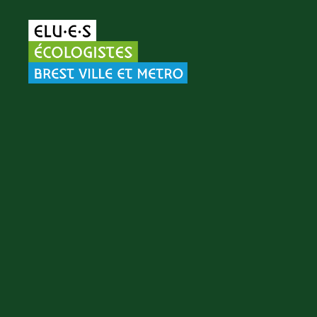
Elu·es
écologistes
Brest