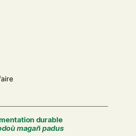
aire
imentation durable
doù magañ padus