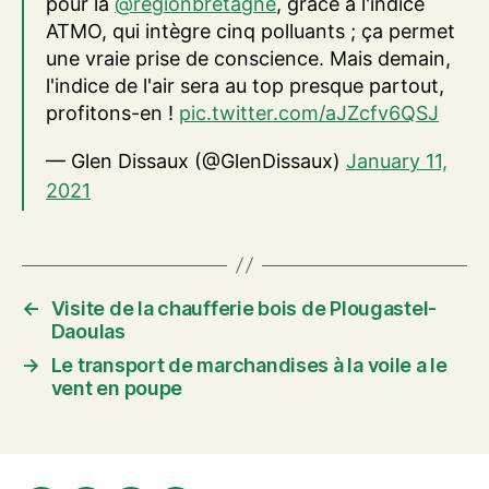
pour la
@regionbretagne
, grâce à l'indice
ATMO, qui intègre cinq polluants ; ça permet
une vraie prise de conscience. Mais demain,
l'indice de l'air sera au top presque partout,
profitons-en !
pic.twitter.com/aJZcfv6QSJ
— Glen Dissaux (@GlenDissaux)
January 11,
2021
←
Visite de la chaufferie bois de Plougastel-
Daoulas
→
Le transport de marchandises à la voile a le
vent en poupe