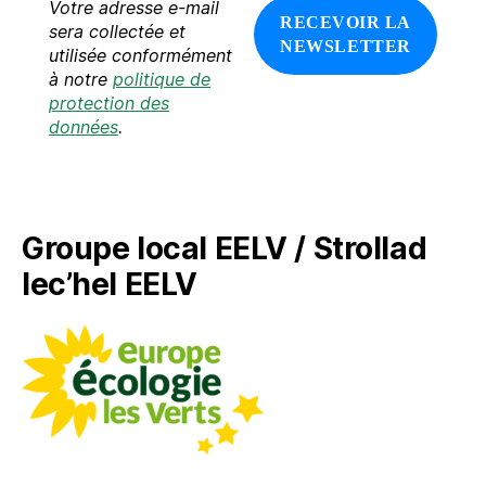
Votre adresse e-mail
s
s
sera collectée et
e
utilisée conformément
e
à notre
politique de
-
protection des
m
données
.
a
i
l
*
Groupe local EELV / Strollad
lec’hel EELV