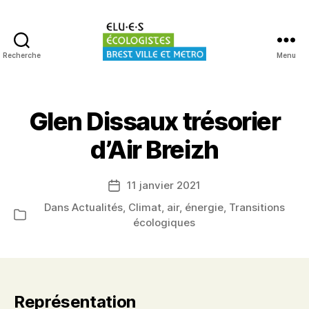
Recherche
Menu
Elu·es
écologistes
Brest
Glen Dissaux trésorier
d’Air Breizh
11 janvier 2021
Date
de
Dans
Actualités
,
Climat, air, énergie
,
Transitions
Catégories
l’article
écologiques
Représentation