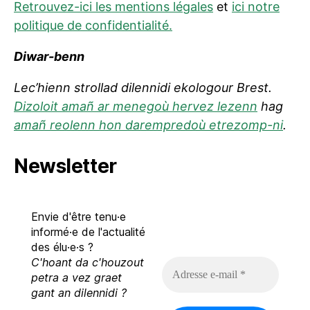
Retrouvez-ici les mentions légales
et
ici notre
politique de confidentialité.
Diwar-benn
Lec’hienn strollad dilennidi ekologour Brest.
Dizoloit amañ ar menegoù hervez lezenn
hag
amañ reolenn hon darempredoù etrezomp-ni
.
Newsletter
Envie d'être tenu·e
informé·e de l'actualité
des élu·e·s ?
C'hoant da c'houzout
A
d
petra a vez graet
r
gant an dilennidi ?
e