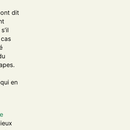
 ont dit
nt
s’il
e cas
é
du
apes.
 qui en
re
ieux