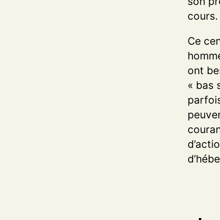
son pr
cours.
Ce cen
hommes
ont be
« bas 
parfoi
peuven
couran
d’acti
d’hébe