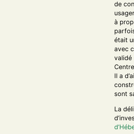
de con
usager·
à prop
parfoi
était 
avec c
validé
Centre
Il a d’
constr
sont s
La dél
d’inve
d’Hébe