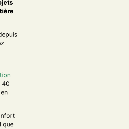
ojets
tière
depuis
ez
tion
u 40
 en
onfort
l que