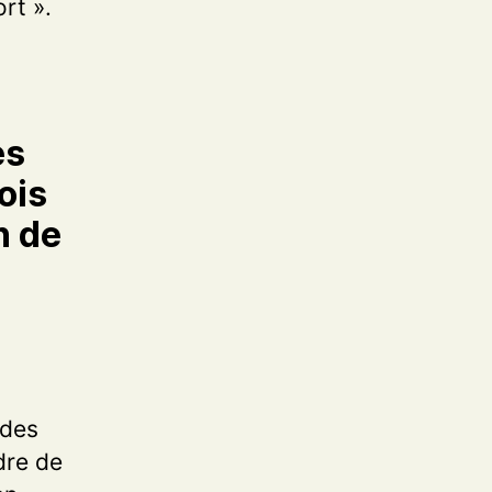
rt ».
es
ois
n de
 des
dre de