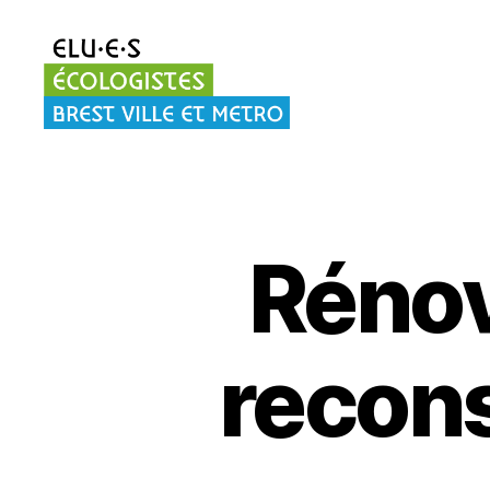
Elu·es
écologistes
Brest
Rénov
recons