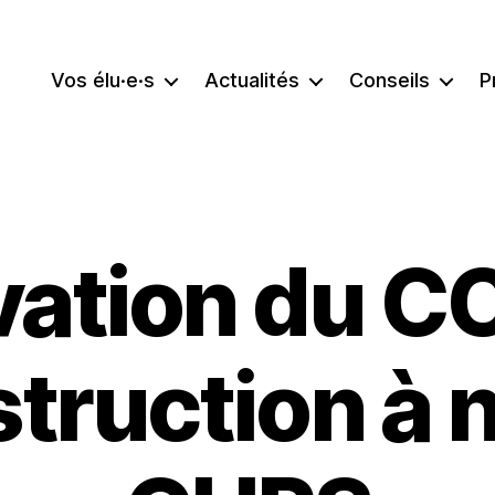
Vos élu·e·s
Actualités
Conseils
P
ation du C
truction à 