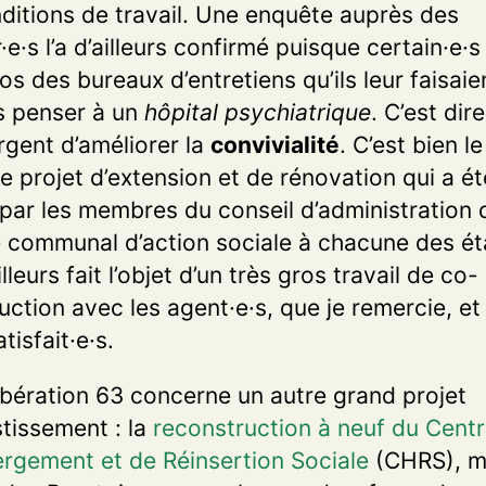
ditions de travail. Une enquête auprès des
e·s l’a d’ailleurs confirmé puisque certain·e·s
os des bureaux d’entretiens qu’ils leur faisaie
s penser à un
hôpital psychiatrique
. C’est dire 
urgent d’améliorer la
convivialité
. C’est bien l
e projet d’extension et de rénovation qui a ét
 par les membres du conseil d’administration 
 communal d’action sociale à chacune des ét
ailleurs fait l’objet d’un très gros travail de co-
uction avec les agent·e·s, que je remercie, et
atisfait·e·s.
ibération 63 concerne un autre grand projet
stissement : la
reconstruction à neuf du Cent
rgement et de Réinsertion Sociale
(CHRS), m