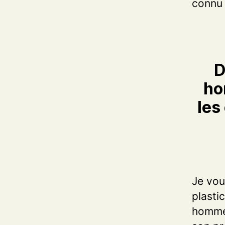
connu 
D
ho
les
Je vou
plasti
hommes