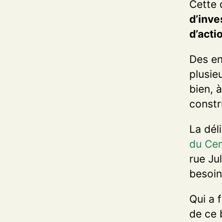
Cette 
d’inve
d’acti
Des en
plusie
bien, 
constr
La dél
du Cen
rue Ju
besoin
Qui a 
de ce 