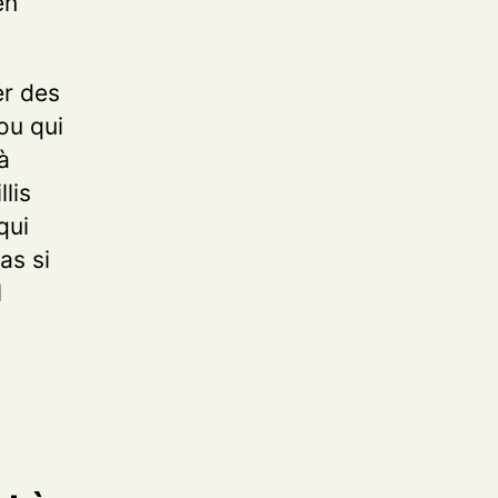
en
er des
ou qui
à
lis
qui
as si
l