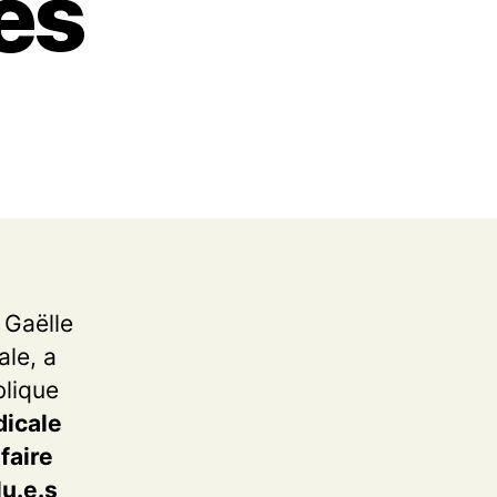
tes
 Gaëlle
ale, a
blique
dicale
faire
lu.e.s