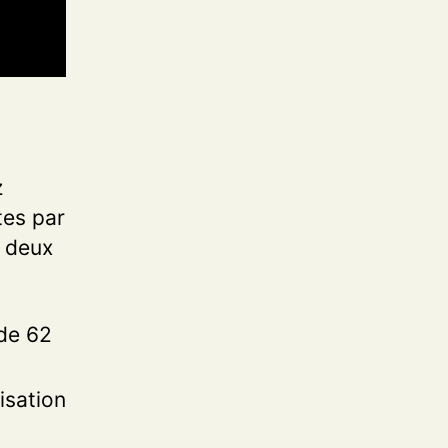
z
tes par
r deux
 de 62
isation
a