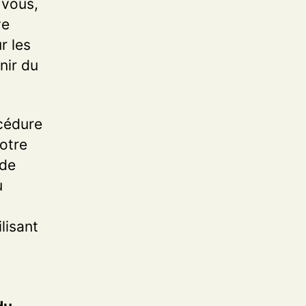
 vous,
ve
r les
nir du
océdure
otre
 de
u
lisant