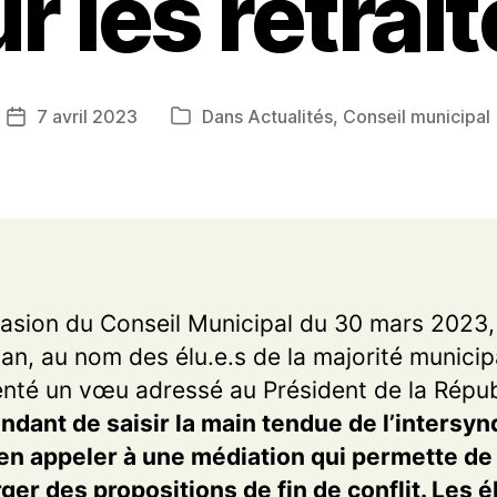
r les retrai
7 avril 2023
Dans
Actualités
,
Conseil municipal
Date
Catégories
de
l’article
casion du Conseil Municipal du 30 mars 2023,
n, au nom des élu.e.s de la majorité municip
nté un vœu adressé au Président de la Répu
dant de saisir la main tendue de l’intersyn
’en appeler à une médiation qui permette de 
er des propositions de fin de conflit. Les é