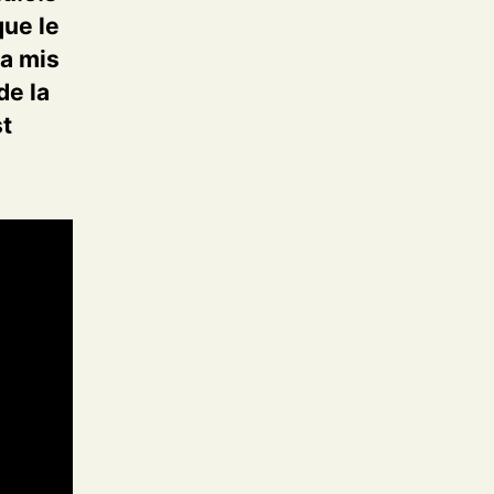
ue le
ra mis
de la
st