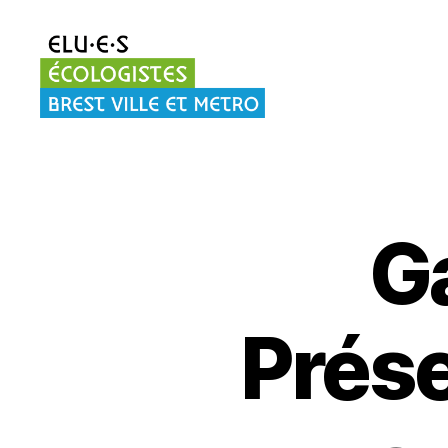
Elu·es
écologistes
Brest
G
Prése