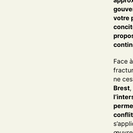
approx
gouver
votre 
concit
propos
contin
Face à
fractu
ne ces
Brest
l’inte
permet
conflit
s’appl
œuvre,