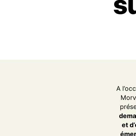
su
A l’oc
Morva
prése
deman
et d
émerg