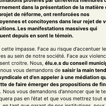
imations proférés par différents membres 
nement dans la présentation de la matière
projet de réforme, ont renforcées nos
oyennes et concitoyens dans leur rejet de 
itions. Les manifestations massives qui
uent depuis en sont le témoin.
 cette impasse. Face au risque d’accentuer l
res au sein de notre société. Face aux violenc
sent croitre. Nous,
élu.e.s du conseil munici
, nous vous demandons de
saisir la main ten
rsyndicale et d’en appeler à une médiation qu
te de faire émerger des propositions de fin
. Nous vous demandons d’annoncer que le te
iquera pas en l’état et que vous mettrez tout 
 en tant que garant de nos institutions, pour