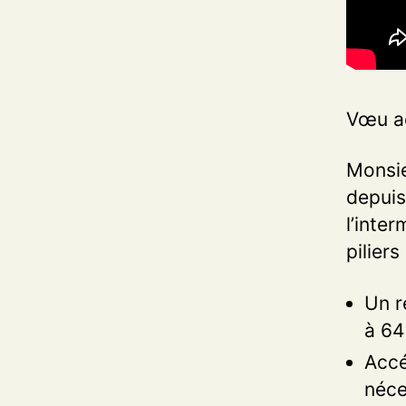
Vœu ad
Monsie
depuis
l’inte
piliers
Un r
à 64
Accé
néce