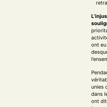
retra
L’inju
souli
priori
activi
ont eu
desque
l’ense
Pendan
vérita
unies 
dans l
ont di