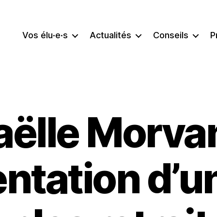
Vos élu·e·s
Actualités
Conseils
P
aëlle Morvan
ntation d’