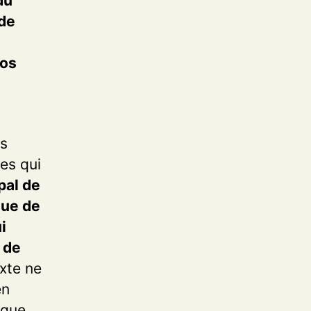
du
 de
vos
es
es qui
pal de
due de
i
 de
xte ne
en
 que