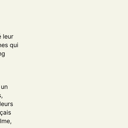
 leur
nes qui
ng
 un
s,
leurs
nçais
alme,