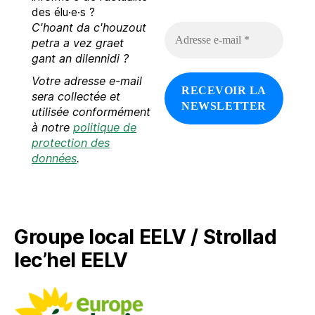
des élu·e·s ?
C'hoant da c'houzout
A
d
petra a vez graet
r
gant an dilennidi ?
e
Votre adresse e-mail
s
s
sera collectée et
e
utilisée conformément
e
à notre
politique de
-
protection des
m
données
.
a
i
l
*
Groupe local EELV / Strollad
lec’hel EELV