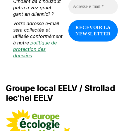
C'hoant da c'houzout
A
d
petra a vez graet
r
gant an dilennidi ?
e
Votre adresse e-mail
s
s
sera collectée et
e
utilisée conformément
e
à notre
politique de
-
protection des
m
données
.
a
i
l
*
Groupe local EELV / Strollad
lec’hel EELV