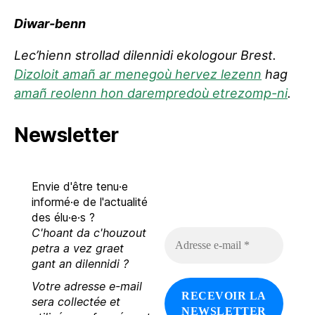
Diwar-benn
Lec’hienn strollad dilennidi ekologour Brest.
Dizoloit amañ ar menegoù hervez lezenn
hag
amañ reolenn hon darempredoù etrezomp-ni
.
Newsletter
Envie d'être tenu·e
informé·e de l'actualité
des élu·e·s ?
C'hoant da c'houzout
A
d
petra a vez graet
r
gant an dilennidi ?
e
Votre adresse e-mail
s
s
sera collectée et
e