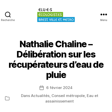
Recherche
Menu
Elu·es
écologistes
Brest
Nathalie Chaline –
Délibération sur les
récupérateurs d’eau de
pluie
6 février 2024
Date
de
Dans
Actualités
,
Conseil métropole
,
Eau et
Catégories
l’article
assainissement