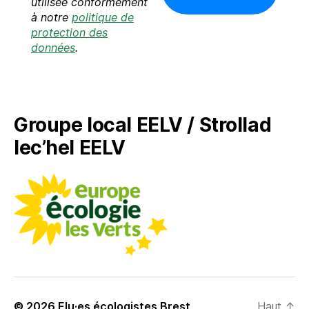
utilisée conformément
e
à notre
politique de
-
protection des
m
données
.
a
i
l
*
Groupe local EELV / Strollad
lec’hel EELV
© 2026
Elu·es écologistes Brest
Haut
↑