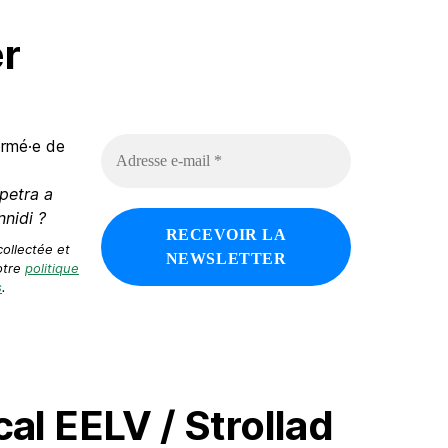
r
A
ormé·e de
d
r
petra a
e
nnidi ?
s
s
collectée et
e
otre
politique
e
s
.
-
m
a
i
l
*
al EELV / Strollad