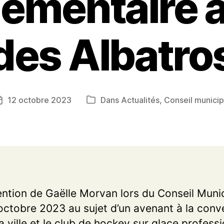
émentaire a
des Albatro
12 octobre 2023
Dans
Actualités
,
Conseil municip
Date
Catégories
de
l’article
ention de Gaëlle Morvan lors du Conseil Muni
octobre 2023 au sujet d’un avenant à la conv
la ville et le club de hockey sur glace profess