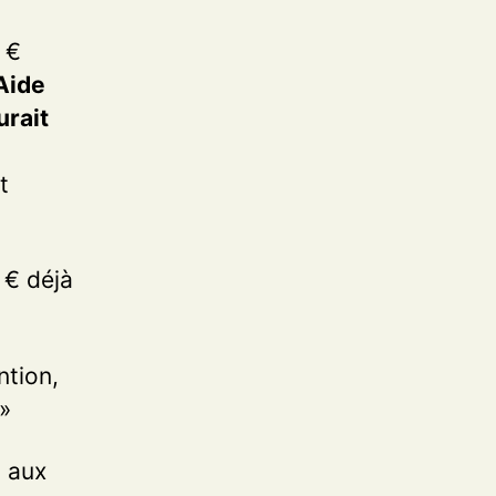
 €
Aide
urait
t
 € déjà
ntion,
 »
s aux