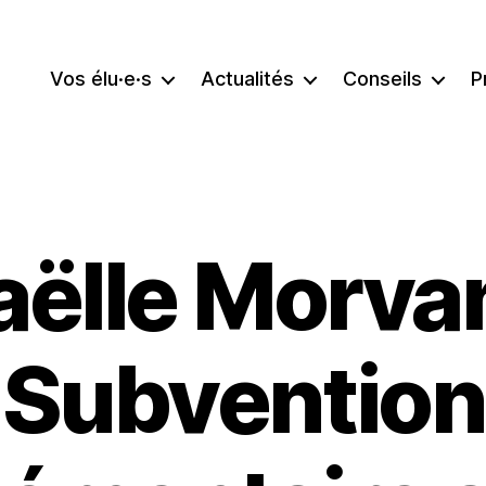
Vos élu·e·s
Actualités
Conseils
P
aëlle Morvan
Subvention