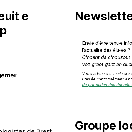
uit e
Newslette
mp
Envie d'être tenu·e inf
l'actualité des élu·e·s ?
C'hoant da c'houzout 
vez graet gant an dile
Votre adresse e-mail sera 
egemer
utilisée conformément à n
de protection des donnée
Groupe loc
ologistes de Brest.