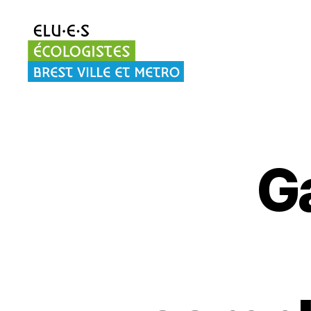
Elu·es
écologistes
Brest
G