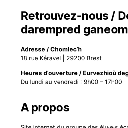
Retrouvez-nous / De
darempred ganeo
Adresse / Chomlec’h
18 rue Kéravel | 29200 Brest
Heures d’ouverture / Eurvezhioù d
Du lundi au vendredi : 9h00 – 17h00
A propos
Site internet du groupe des élu·e·s éc