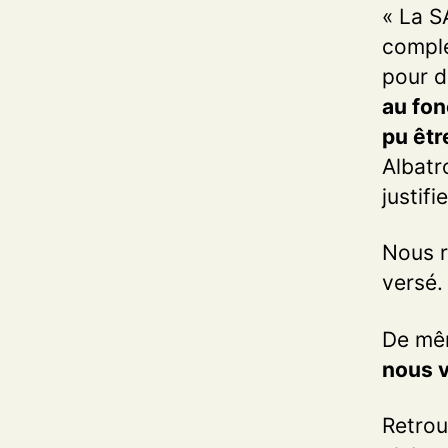
« La S
complé
pour d
au fon
pu êt
Albatr
justif
Nous r
versé.
De mêm
nous v
Retrou