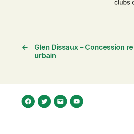
clubs 
←
Glen Dissaux – Concession rel
urbain
Facebook
Twitter
E-
Youtube
mail