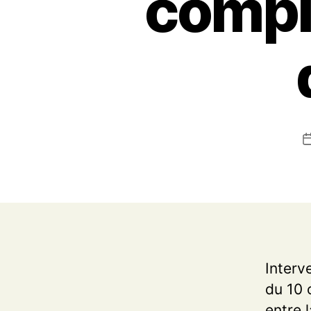
compl
Interv
du 10 
entre 