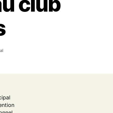
u club
s
al
cipal
ention
ionnel